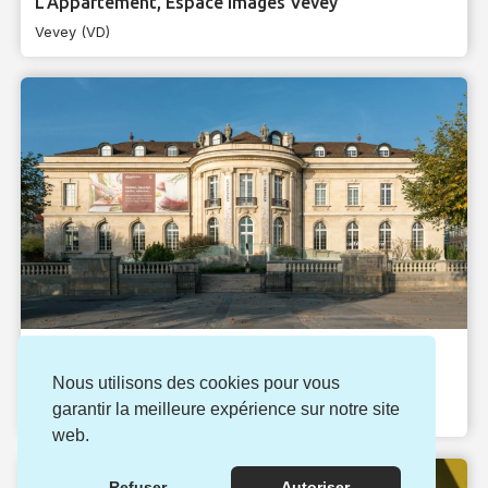
L’Appartement, Espace Images Vevey
Vevey (VD)
Musées thématiques
Nous utilisons des cookies pour vous
Alimentarium
garantir la meilleure expérience sur notre site
Vevey (VD)
web.
Refuser
Autoriser