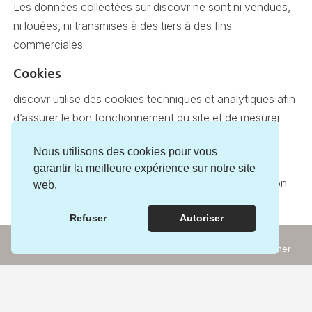
Les données collectées sur discovr ne sont ni vendues,
ni louées, ni transmises à des tiers à des fins
commerciales.
Cookies
discovr utilise des cookies techniques et analytiques afin
d’assurer le bon fonctionnement du site et de mesurer
son audience.
Nous utilisons des cookies pour vous
Lorsque la législation l’exige, le consentement de
garantir la meilleure expérience sur notre site
l’utilisateur est demandé avant le dépôt de cookies non
web.
essentiels.
Refuser
Autoriser
Base légale
Incontournables
Rechercher
Expériences
Carte
Le traitement des données personnelles est effectué
conformément :
à la législation suisse sur la protection des données