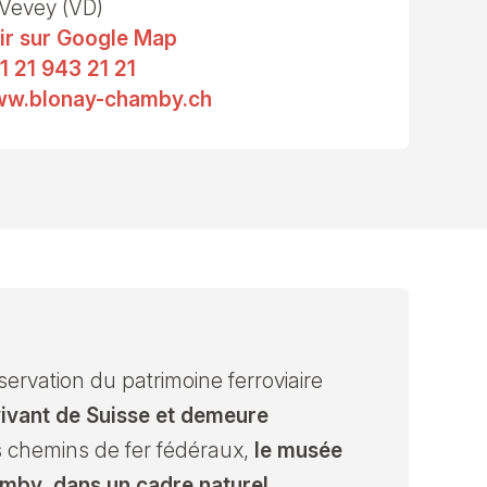
Vevey (VD)
ir sur Google Map
1 21 943 21 21
w.blonay-chamby.ch
rvation du patrimoine ferroviaire
 vivant de Suisse et demeure
es chemins de fer fédéraux,
le musée
amby, dans un cadre naturel