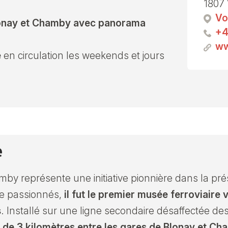
1807 
Vo
Blonay et Chamby avec panorama
+4
ww
e
en circulation les weekends et jours
e
 représente une initiative pionnière dans la prése
de passionnés,
il fut le premier musée ferroviaire
s
. Installé sur une ligne secondaire désaffectée d
 de 3 kilomètres entre les gares de Blonay et Ch