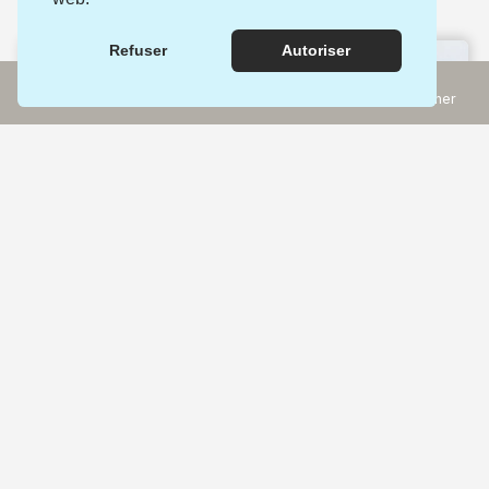
Que faire après ? Suivez le guide :
Refuser
Autoriser
Incontournables
Rechercher
Expériences
Carte
Musées de beaux-arts et d'arts appliqués
Musée des beaux-arts du Locle
Le Locle (NE)