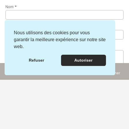
Nom
*
E-mail
*
Nous utilisons des cookies pour vous
garantir la meilleure expérience sur notre site
web.
Commentaire
*
Refuser
Autoriser
Incontournables
Rechercher
Expériences
Carte
Explorez encore un peu plus :