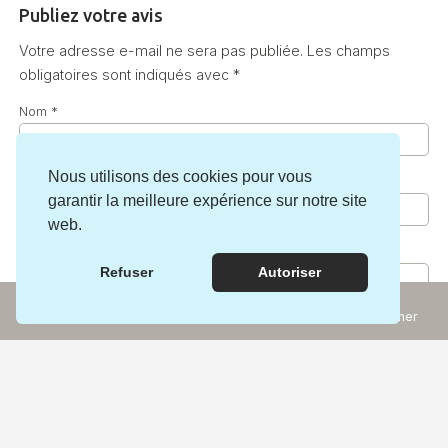
Publiez votre avis
Votre adresse e-mail ne sera pas publiée.
Les champs
obligatoires sont indiqués avec
*
Nom
*
Nous utilisons des cookies pour vous
E-mail
*
garantir la meilleure expérience sur notre site
web.
Commentaire
*
Refuser
Autoriser
Incontournables
Rechercher
Expériences
Carte