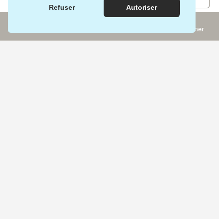
Refuser
Autoriser
Incontournables
Rechercher
Expériences
Carte
Autres activités incontournables :
Musées historiques