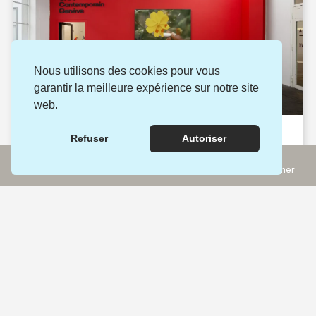
Nous utilisons des cookies pour vous
garantir la meilleure expérience sur notre site
web.
Musées de beaux-arts et d'arts appliqués
Refuser
Autoriser
Centre d’art contemporain de Genève
Incontournables
Rechercher
Genève (GE)
Expériences
Carte