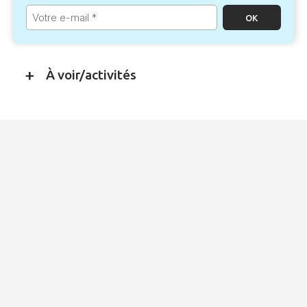
Votre
e-
mail
*
À voir/activités