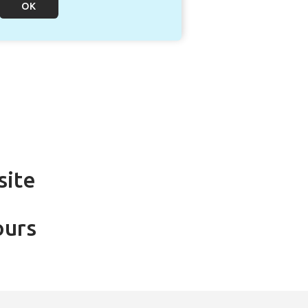
site
ours