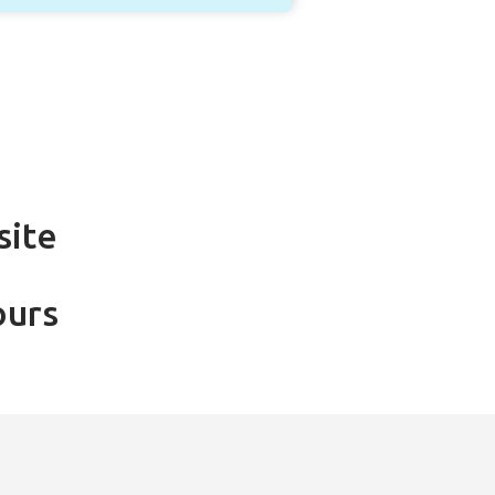
site
ours