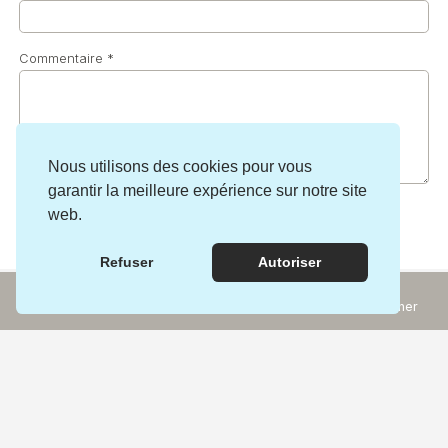
Commentaire
*
Nous utilisons des cookies pour vous
garantir la meilleure expérience sur notre site
web.
Refuser
Autoriser
Incontournables
Rechercher
Expériences
Découvrez d’autres pépites dans la région :
Carte