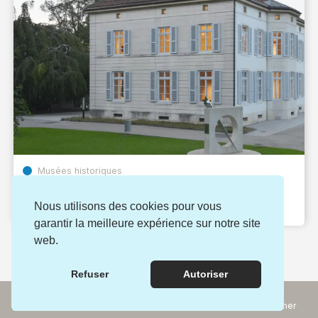
Musées historiques
Musée d’histoire de La Chaux-de-Fonds
Nous utilisons des cookies pour vous
La Chaux-de-Fonds (NE)
garantir la meilleure expérience sur notre site
web.
Refuser
Autoriser
Incontournables
Rechercher
Expériences
Carte